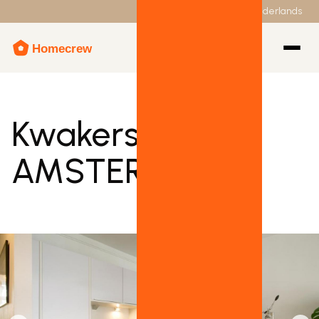
Nederlands
Kwakersstraat 8,
AMSTERDAM