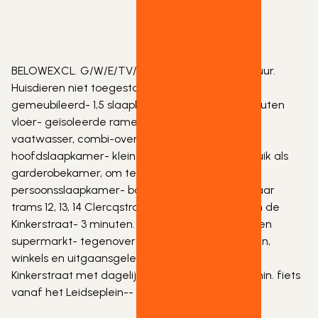
BELOWEXCL. G/W/E/TV/Wifi. Borg 2 maanden huur. 
Huisdieren niet toegestaan. - 1e verdieping- 
gemeubileerd- 1,5 slaapkamers- apart toilet- houten 
vloer- geïsoleerde ramen- open keuken met 
vaatwasser, combi-oven- wasmachine- 
hoofdslaapkamer- kleinere slaapkamer in gebruik als 
garderobekamer, om te bouwen tot 1 
persoonsslaapkamer- balkon- 3 minuten. loop naar 
trams 12, 13, 14 Clercqstraat en trams 7 en 17 aan de 
Kinkerstraat- 3 minuten. lopen naar sportschool en 
supermarkt- tegenover winkelcentrum met eten, 
winkels en uitgaansgelegenheden- winkelstraat 
Kinkerstraat met dagelijkse markt Ten Kate, 8 min. fiets 
vanaf het Leidseplein--