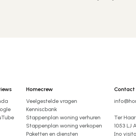
views
Homecrew
Contact
nda
Veelgestelde vragen
info@ho
ogle
Kenniscbank
uTube
Stappenplan woning verhuren
Ter Haar
Stappenplan woning verkopen
1053 LJ
Paketten en diensten
[no visit