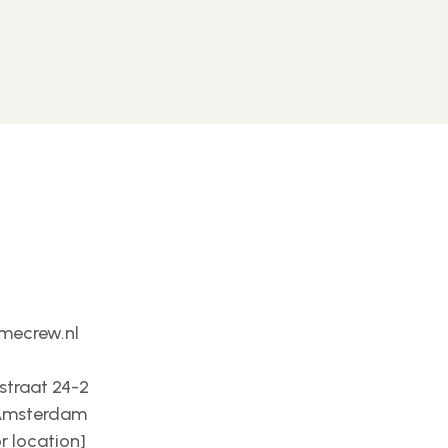
mecrew.nl
straat 24-2
 Amsterdam
or location]