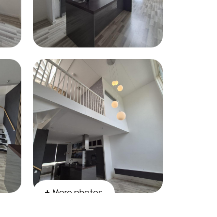
+
More photos