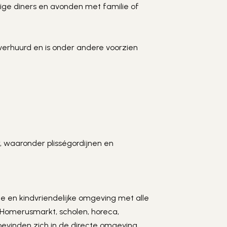
lige diners en avonden met familie of 
erhuurd en is onder andere voorzien 
waaronder plisségordijnen en 
ge en kindvriendelijke omgeving met alle 
 Homerusmarkt, scholen, horeca, 
bevinden zich in de directe omgeving.