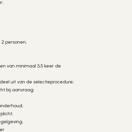
r;
 2 personen;
n van minimaal 3,5 keer de 
eel uit van de selectieprocedure;
ht bij aanvraag;
nonderhoud;
plicht;
egelgeving;
er.