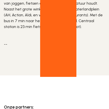
van joggen, fietsen en wandelen in de natuur houdt. 
Naast het grote winkelgebied van het Waterlandplein 
(AH, Action, Aldi, en vele winkels en restaurants). Met de 
bus in 7 min naar het metrostation Noord. Centraal 
station is 23 min fietsen (inclusief veerboot).

--
Onze partners: