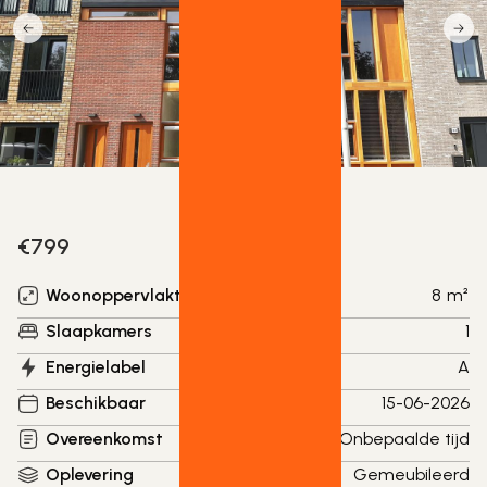
€
799
Woonoppervlakte
8
m²
Slaapkamers
1
Energielabel
A
Beschikbaar
15-06-2026
Overeenkomst
Onbepaalde tijd
Oplevering
Gemeubileerd