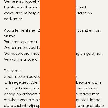
Gemeenschappelijke ruimten:

1 grote woonkamer met luxe open keuken met 
kookeiland, 1e berging, een wasruimte, 2x toilet, 2x 
badkamer. 

Appartement met 2 verdiepingen totaal 133 m2 en tuin 
58 m2.

Parkeren: op straat.

Grote ramen, veel licht, hoog plafond.

Gemeubileerd: meubels, design verlichting en gordijnen.

Verwarming: overal vloerverwarming.

De locatie:

Zeer mooie nieuwbouwwijk met de naam 
'Entreegebied'. Alle huizen zijn nieuw, de bewoners zijn 
net ingetrokken of ze verhuizen nu. Iedereen is super 
aardig en probeert de buurt nog leuker te maken met 
meubels voor picknicks en ander stadsmeubilair. Ideaal 
als je snel wilt zijn op de snelweg (naast de ring) of als je 