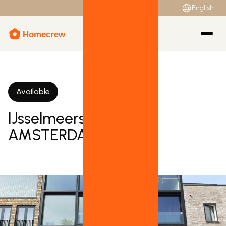
English
Available
IJsselmeerstraat 82B,
AMSTERDAM