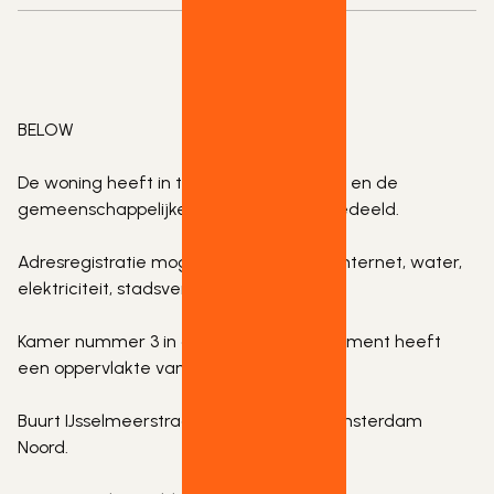
BELOW

De woning heeft in totaal 4 slaapkamers en de 
gemeenschappelijke ruimten worden gedeeld.

Adresregistratie mogelijk. Prijzen EXCL. internet, water, 
elektriciteit, stadsverwarming.

Kamer nummer 3 in dit gedeeld appartement heeft 
een oppervlakte van 8 m2.

Buurt IJsselmeerstraat, Entreegebied, Amsterdam 
Noord.
