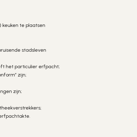
 keuken te plaatsen

bruisende stadsleven

 het particulier erfpacht;

form” zijn;

gen zijn;

theekverstrekkers;

 erfpachtakte.
