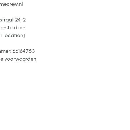
mecrew.nl
straat 24-2
 Amsterdam
or location]
mer: 66164753
e voorwaarden