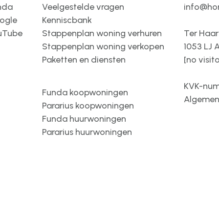
nda
Veelgestelde vragen
info@ho
ogle
Kenniscbank
uTube
Stappenplan woning verhuren
Ter Haar
Stappenplan woning verkopen
1053 LJ
Paketten en diensten
[no visit
KVK-num
Funda koopwoningen
Algemen
Pararius koopwoningen
Funda huurwoningen
Pararius huurwoningen