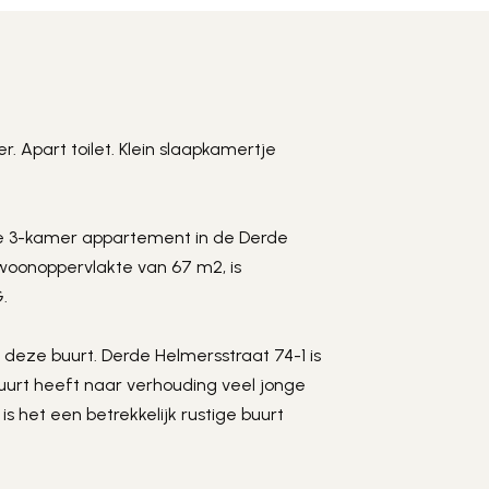
More photos
+
Apart toilet. Klein slaapkamertje 
ke 3-kamer appartement in de Derde 
oonoppervlakte van 67 m2, is 
.
 deze buurt. Derde Helmersstraat 74-1 is 
uurt heeft naar verhouding veel jonge 
s het een betrekkelijk rustige buurt 