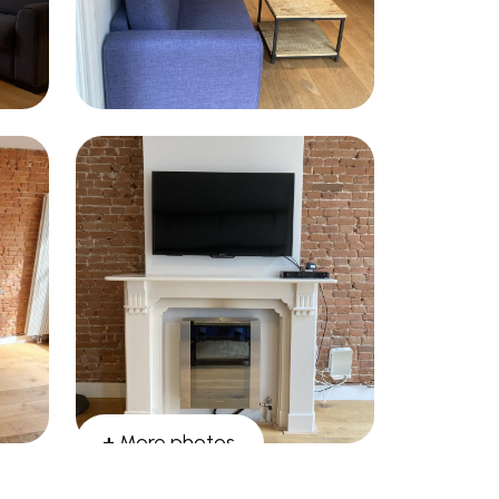
+
More photos