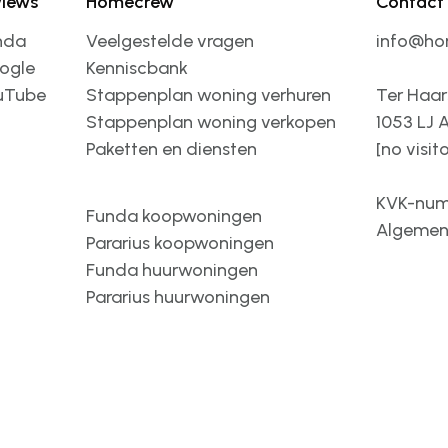
views
Homecrew
Contact
nda
Veelgestelde vragen
info@ho
ogle
Kenniscbank
uTube
Stappenplan woning verhuren
Ter Haar
Stappenplan woning verkopen
1053 LJ
Paketten en diensten
[no visit
KVK-num
Funda koopwoningen
Algemen
Pararius koopwoningen
Funda huurwoningen
Pararius huurwoningen