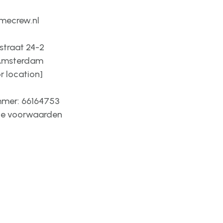
mecrew.nl
straat 24-2
 Amsterdam
or location]
mer: 66164753
e voorwaarden