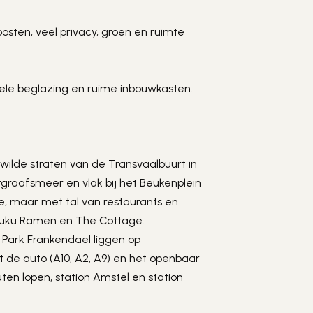
n
osten, veel privacy, groen en ruimte 
ele beglazing en ruime inbouwkasten.
lde straten van de Transvaalbuurt in 
aafsmeer en vlak bij het Beukenplein 
e, maar met tal van restaurants en 
Fuku Ramen en The Cottage. 
Park Frankendael liggen op 
 de auto (A10, A2, A9) en het openbaar 
en lopen, station Amstel en station 