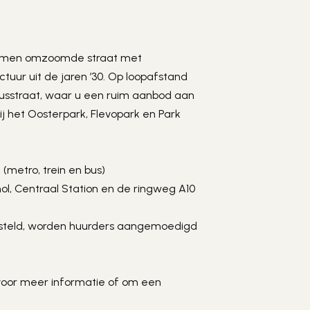
 bomen omzoomde straat met 
uur uit de jaren ’30. Op loopafstand 
usstraat, waar u een ruim aanbod aan 
ij het Oosterpark, Flevopark en Park 
 (metro, trein en bus)
hol, Centraal Station en de ringweg A10
esteld, worden huurders aangemoedigd 
oor meer informatie of om een 