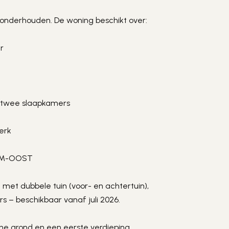
d onderhouden. De woning beschikt over:
r
it twee slaapkamers
werk
AM-OOST
et dubbele tuin (voor- en achtertuin), 
s – beschikbaar vanaf juli 2026.
e grond en een eerste verdieping, 