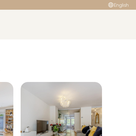
English
M