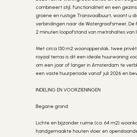
combineert stijl, functionaliteit en een gezin
groene en rustige Transvaalbuurt, woont u di
verbindingen naar de Watergraafsmeer, De 
2 minuten loopafstand van metrohaltes van lij
Met circa 130 m2 woonoppervlak, twee privétu
royaal terras is dit een ideale huurwoning voo
om een jaar of langer in Amsterdam te verbli
een vaste huurperiode vanaf juli 2026 en be
INDELING EN VOORZIENINGEN
Begane grond:
Lichte en bijzonder ruime (ca. 64 m2) woon
handgemaakte houten vloer en openslaande 