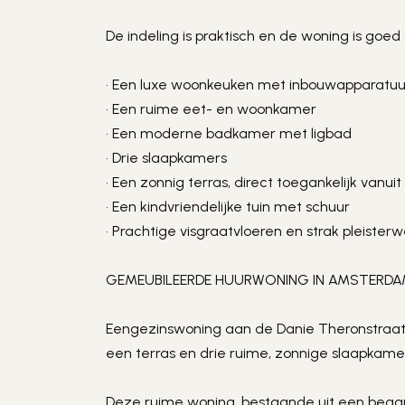
De indeling is praktisch en de woning is goe
• Een luxe woonkeuken met inbouwapparatuu
• Een ruime eet- en woonkamer
• Een moderne badkamer met ligbad
• Drie slaapkamers
• Een zonnig terras, direct toegankelijk vanu
• Een kindvriendelijke tuin met schuur
• Prachtige visgraatvloeren en strak pleister
GEMEUBILEERDE HUURWONING IN AMSTERD
Eengezinswoning aan de Danie Theronstraat m
een terras en drie ruime, zonnige slaapkamer
Deze ruime woning, bestaande uit een began