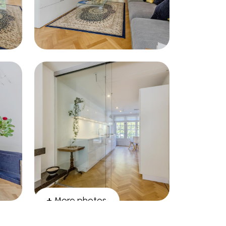
+
More photos