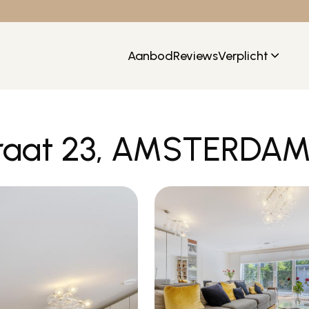
Aanbod
Reviews
Verplicht
traat 23, AMSTERDA