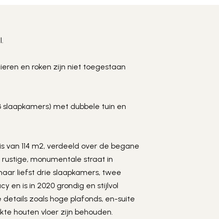
More photos
+
.
eren en roken zijn niet toegestaan 
slaapkamers) met dubbele tuin en 
 van 114 m2, verdeeld over de begane 
, rustige, monumentale straat in 
ar liefst drie slaapkamers, twee 
y en is in 2020 grondig en stijlvol 
etails zoals hoge plafonds, en-suite 
e houten vloer zijn behouden.