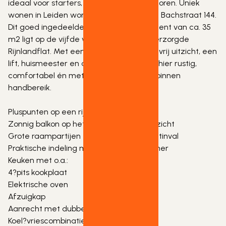
ideaal voor starters, een jong stel of senioren. Uniek 
wonen in Leiden wordt werkelijkheid aan Bachstraat 144. 
Dit goed ingedeelde 2?kamer appartement van ca. 35 
m2 ligt op de vijfde verdieping van de verzorgde 
Rijnlandflat. Met een zonnig westbalkon, vrij uitzicht, een 
lift, huismeester en actieve VvE woont u hier rustig, 
comfortabel én met alle voorzieningen binnen 
handbereik.
Pluspunten op een rij:
Zonnig balkon op het westen met vrij uitzicht
Grote raampartijen zorgen voor veel lichtinval
Praktische indeling met aparte slaapkamer
Keuken met o.a.:
4?pits kookplaat
Elektrische oven
Afzuigkap
Aanrecht met dubbele spoelbak
Koel?vriescombinatie