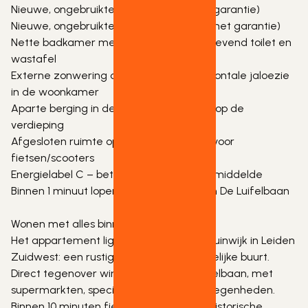
Nieuwe, ongebruikte wasmachine (met garantie)
Nieuwe, ongebruikte elektrische boiler (met garantie)
Nette badkamer met douchecabine, zwevend toilet en 
wastafel
Externe zonwering op het balkon + horizontale jaloezie 
in de woonkamer
Aparte berging in de kelder + extra kast op de 
verdieping
Afgesloten ruimte op de begane grond voor 
fietsen/scooters
Energielabel C – beter dan het straatgemiddelde
Binnen 1 minuut lopen van winkelcentrum De Luifelbaan
Wonen met alles binnen handbereik:
Het appartement ligt in de geliefde Fortuinwijk in Leiden 
Zuidwest: een rustige, groene en vriendelijke buurt. 
Direct tegenover winkelcentrum De Luifelbaan, met 
supermarkten, speciaalzaken en eetgelegenheden. 
Binnen 10 minuten fietsen bereikt u het historische 