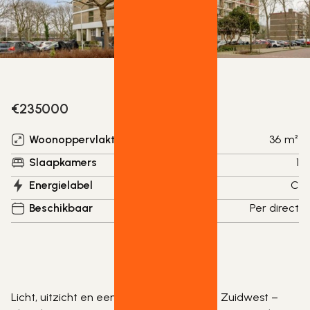
€
235000
Woonoppervlakte
36
m²
Slaapkamers
1
Energielabel
C
Beschikbaar
Per direct
Licht, uitzicht en een toplocatie in Leiden Zuidwest – 