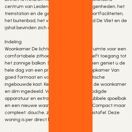
centrum van Leiden, diverse horecagelegenheden, het 
treinstation en de gezellige grachten. Sportfaciliteiten, 
het buitenbad, het vernieuwde zwembad De Vliet en de 
ijshal bevinden zich op loopafstand.
Indeling:
Woonkamer De lichte woonkamer biedt ruimte voor een 
comfortabele zithoek en eettafel en geeft toegang tot 
het zonnige balkon. Dankzij de grote ramen geniet u de 
hele dag van een prettige lichtinval. Slaapkamer Van 
goed formaat en voorzien van een praktische 
ingebouwde kast. Keuken Grenzend aan de woonkamer 
en slim ingedeeld. Voorzien van alle benodigde 
apparatuur en extra’s, waaronder een dubbele spoelbak 
en een nieuwe wasmachine. Badkamer Compact maar 
compleet: douche, zwevend toilet en wastafel. Deze 
woning is per direct beschikbaar.